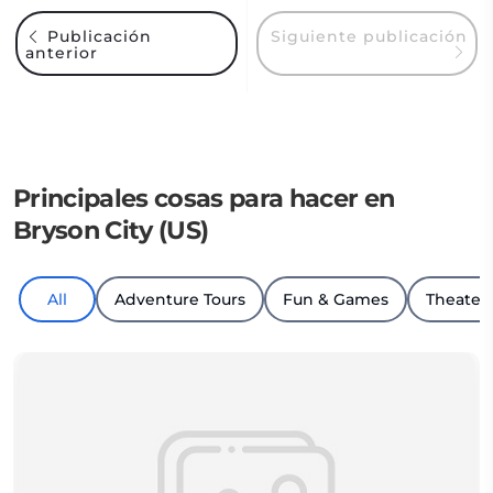
Siguiente publicación
Publicación
anterior
Principales cosas para hacer en
Bryson City (US)
All
Adventure Tours
Fun & Games
Theater