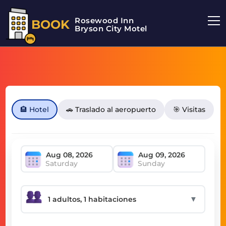
Rosewood Inn
BOOK
Bryson City Motel
🏨 Hotel
🚗 Traslado al aeropuerto
🎯 Visitas
Saturday
Sunday
▼